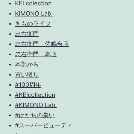
KEI colection
KIMONO Lab.
きものライフ
忠右衛門
忠右衛門 佐鳴台店
忠右衛門 本店
本部から
買い取り
#100周年
#KEIcollection
#KIMONO Lab.
#はたちの集い
#スーパービューティ